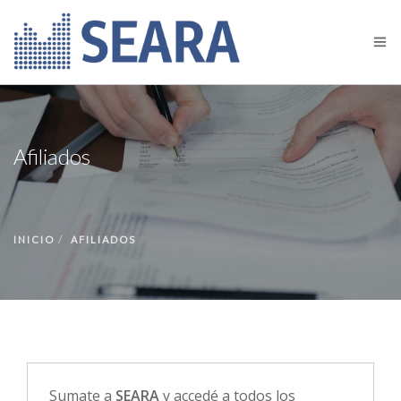
INICIO
QUIÉNES SOMOS
Afiliados
AFILIADOS
GREMIAL
BOLSA DE TRABAJO
INICIO
AFILIADOS
ISEC
NOVEDADES
CONTACTO
Sumate a
SEARA
y accedé a todos los